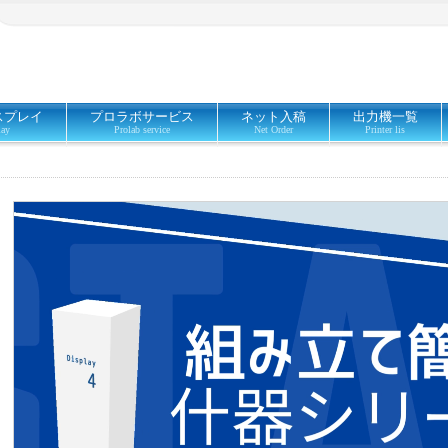
スプレイ
プロラボサービス
ネット入稿
出力機一覧
lay
Prolab service
Net Order
Printer lis