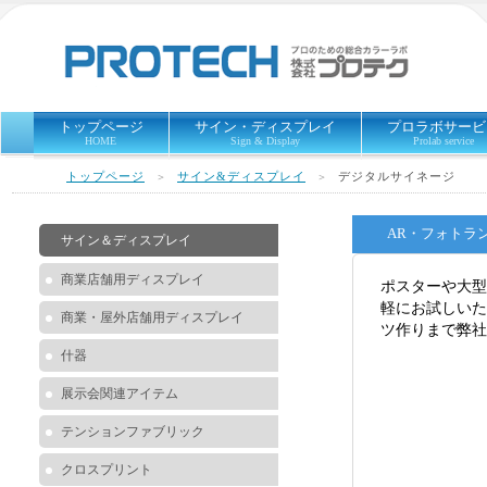
トップページ
サイン・ディスプレイ
プロラボサービ
HOME
Sign & Display
Prolab service
トップページ
サイン&ディスプレイ
デジタルサイネージ
＞
＞
AR・フォトラ
サイン＆ディスプレイ
商業店舗用ディスプレイ
ポスターや大型
軽にお試しいた
商業・屋外店舗用ディスプレイ
ツ作りまで弊社
什器
展示会関連アイテム
テンションファブリック
クロスプリント