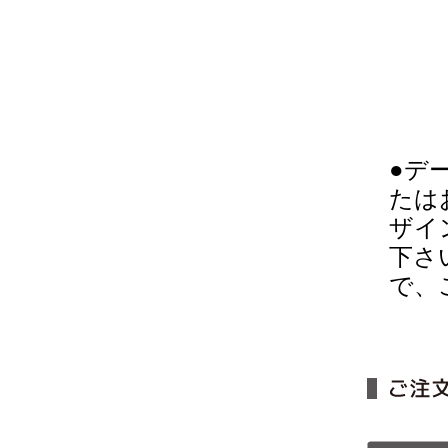
●デ
たは
ザイ
下さ
で、