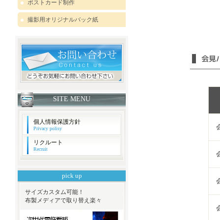
ポストカード制作
撮影用オリジナルバック紙
SITE MENU
個人情報保護方針
会
Privacy polisy
リクルート
Recruit
会
pick up
会
サイズカスタム可能！
布製メディアで取り替え楽々
会