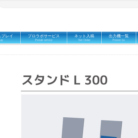
スプレイ
プロラボサービス
ネット入稿
出力機一覧
lay
Prolab service
Net Order
Printer lis